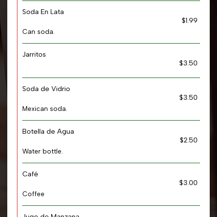
Soda En Lata
$1.99
Can soda.
Jarritos
$3.50
Soda de Vidrio
$3.50
Mexican soda.
Botella de Agua
$2.50
Water bottle.
Café
$3.00
Coffee
Jugo de Manzana