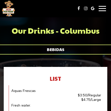
Togg
navig
Our Drinks - Columbus
BEBIDAS
LIST
Aquas Frescas
$3.50/Regular
$4.75/Large
Fresh water.